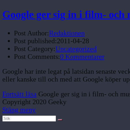
Google ger sig in i film- oc
Post Author:
Redaktionen
Post published:
2011-04-28
Post Category:
Uncategorized
Post Comments:
0 Kommentarer
Google har inte legat på latsidan senaste ve
eller kanske till och med att Google köper u
Fortsätt läsa
Google ger sig in i film- och m
Copyright 2020 Geeky
Stäng meny