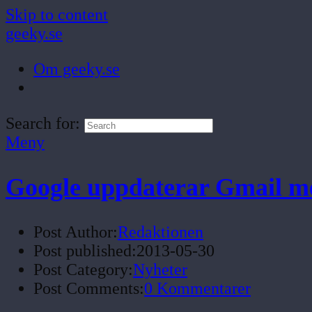
Skip to content
geeky.se
Om geeky.se
Search for:
Meny
Google uppdaterar Gmail m
Post Author:
Redaktionen
Post published:
2013-05-30
Post Category:
Nyheter
Post Comments:
0 Kommentarer