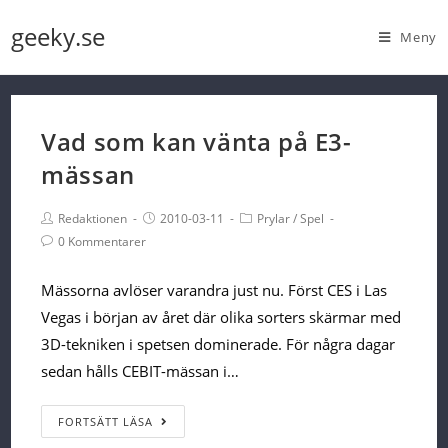
Skip
geeky.se
Meny
to
content
Vad som kan vänta på E3-
mässan
Post
Post
Post
Redaktionen
2010-03-11
Prylar
/
Spel
Author:
published:
Category:
Post
0 Kommentarer
Comments:
Mässorna avlöser varandra just nu. Först CES i Las
Vegas i början av året där olika sorters skärmar med
3D-tekniken i spetsen dominerade. För några dagar
sedan hålls CEBIT-mässan i…
Vad
FORTSÄTT LÄSA
som