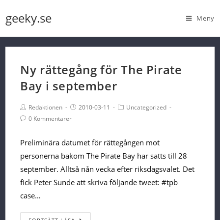
Skip
geeky.se
Meny
to
content
Ny rättegång för The Pirate
Bay i september
Post
Post
Post
Redaktionen
2010-03-11
Uncategorized
Author:
published:
Category:
Post
0 Kommentarer
Comments:
Preliminära datumet för rättegången mot
personerna bakom The Pirate Bay har satts till 28
september. Alltså nån vecka efter riksdagsvalet. Det
fick Peter Sunde att skriva följande tweet: #tpb
case…
Ny