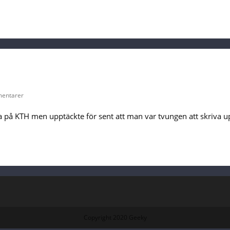
entarer
:
a på KTH men upptäckte för sent att man var tvungen att skriva upp
Copyright 2020 Geeky