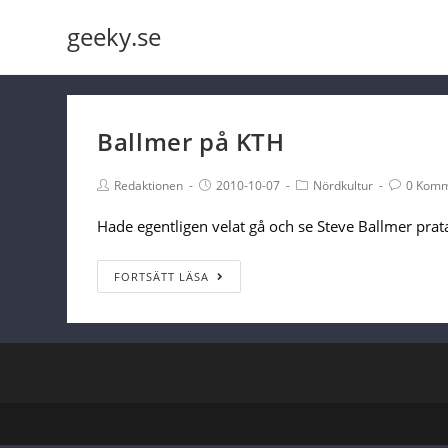
Skip
geeky.se
to
content
Ballmer på KTH
Post
Post
Post
Post
Redaktionen
2010-10-07
Nördkultur
0 Komm
Author:
published:
Category:
Comments
Hade egentligen velat gå och se Steve Ballmer prat
Ballmer
FORTSÄTT LÄSA
på
KTH