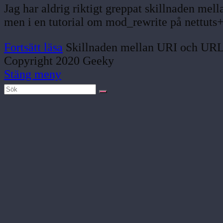
Jag har aldrig riktigt greppat skillnaden m
men i en tutorial om mod_rewrite på nettuts+
Fortsätt läsa
Skillnaden mellan URI och UR
Copyright 2020 Geeky
Stäng meny