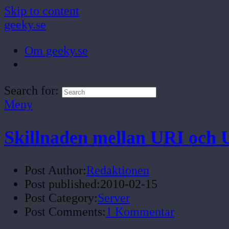
Skip to content
geeky.se
Om geeky.se
Search for:
Meny
Skillnaden mellan URI och
Post Author:
Redaktionen
Post published:
2010-02-15
Post Category:
Server
Post Comments:
1 Kommentar