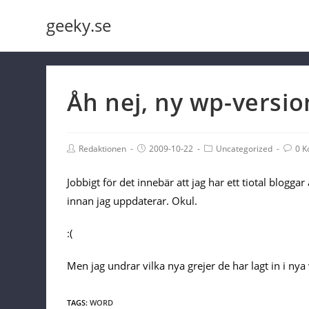
Skip
geeky.se
to
content
Åh nej, ny wp-versio
Post
Post
Post
Post
Redaktionen
2009-10-22
Uncategorized
0 
Author:
published:
Category:
Comme
Jobbigt för det innebär att jag har ett tiotal blogg
innan jag uppdaterar. Okul.
:(
Men jag undrar vilka nya grejer de har lagt in i nya
TAGS:
WORD