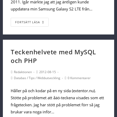
2011. Igår märkte jag att jag äntligen kunde
uppdatera min Samsung Galaxy S2 LTE från…
Uppdatera
FORTSÄTT LÄSA
din
Samsung
Galaxy
S2
Teckenhelvete med MySQL
LTE
och PHP
till
Ice
Post
Post
Redaktionen
2012-08-15
Author:
published:
Cream
Post
Post
Databas
/
Tips
/
Webbutveckling
0 Kommentarer
Category:
Comments:
Sandwich
Håller på och kodar på en ny sida (extentor.nu).
Stötte på problemet att åäö-teckena visades som ett
frågetecken. Jag har stött på problemet förr så jag
brukar vara noga inför…