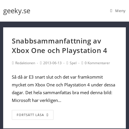
Skip
geeky.se
Meny
to
content
Snabbsammanfattning av
Xbox One och Playstation 4
Post
Post
Post
Post
Redaktionen
2013-06-13
Spel
0 Kommentarer
Author:
published:
Category:
Comments:
Så då är E3 snart slut och det var framkommit
mycket om Xbox One och Playstation 4 under dessa
dagar. Det hela sammanfattas bra med denna bild:
Microsoft har verkligen…
Snabbsammanfattning
FORTSÄTT LÄSA
av