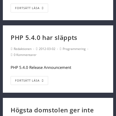
Teckenhelvete
FORTSÄTT LÄSA
med
MySQL
och
PHP
PHP 5.4.0 har släppts
Post
Post
Post
Redaktionen
2012-03-02
Programmering
Author:
published:
Category:
Post
0 Kommentarer
Comments:
PHP 5.4.0 Release Announcement
PHP
FORTSÄTT LÄSA
5.4.0
har
släppts
Högsta domstolen ger inte