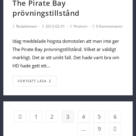
The Pirate Bay
prövningstillstånd
Post
Post
Post
Post
Redaktionen
2012-02-01
Piratism
0 Kommentarer
Author:
published:
Category:
Comments:
Idag meddelade högsta domstolen att man inte ger
The Pirate Bay prövningstillstånd. Vilket är väldigt
märkligt. Det är ett unikt fall. Det hade varit bra om
HD hade gett ett…
Högsta
FORTSÄTT LÄSA
domstolen
ger
inte
The
1
2
3
4
5
6
Go to the previous page
Pirate
…
9
Go to th
Bay