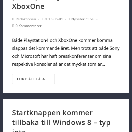
XboxOne
Post
Post
Post
Redaktionen
2013-06-01
Nyheter
/
Spel
Author:
published:
Category:
Post
0 Kommentarer
Comments:
Både Playstation4 och XboxOne kommer komma
släppas det kommande året. Men trots att både Sony
och Microsoft har haft presskonferenser om sina
respektive konsoler så är det mycket som är…
Återförsäljare
FORTSÄTT LÄSA
börjar
sätta
priser
på
Startknappen kommer
Playstation4
tillbaka till Windows 8 – typ
och
inte