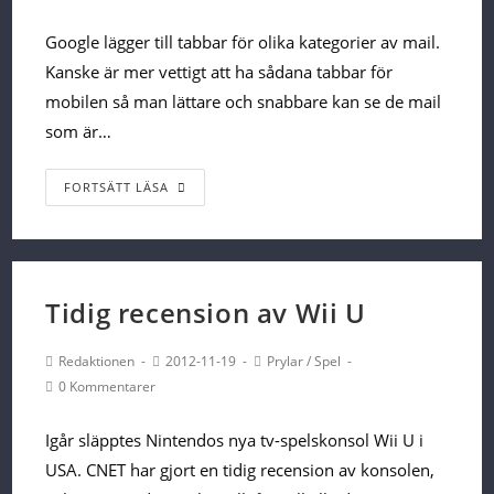
Author:
published:
Category:
Comments:
inte
Google lägger till tabbar för olika kategorier av mail.
Kanske är mer vettigt att ha sådana tabbar för
mobilen så man lättare och snabbare kan se de mail
som är…
Google
FORTSÄTT LÄSA
uppdaterar
Gmail
med
tabbar
Tidig recension av Wii U
Post
Post
Post
Redaktionen
2012-11-19
Prylar
/
Spel
Author:
published:
Category:
Post
0 Kommentarer
Comments:
Igår släpptes Nintendos nya tv-spelskonsol Wii U i
USA. CNET har gjort en tidig recension av konsolen,