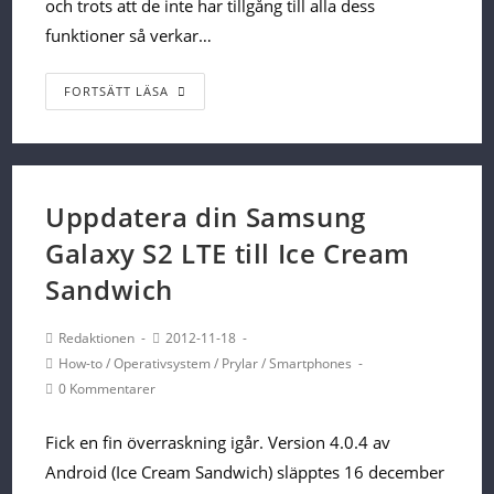
och trots att de inte har tillgång till alla dess
funktioner så verkar…
Tidig
FORTSÄTT LÄSA
recension
av
Wii
U
Uppdatera din Samsung
Galaxy S2 LTE till Ice Cream
Sandwich
Post
Post
Redaktionen
2012-11-18
Author:
published:
Post
How-to
/
Operativsystem
/
Prylar
/
Smartphones
Category:
Post
0 Kommentarer
Comments:
Fick en fin överraskning igår. Version 4.0.4 av
Android (Ice Cream Sandwich) släpptes 16 december