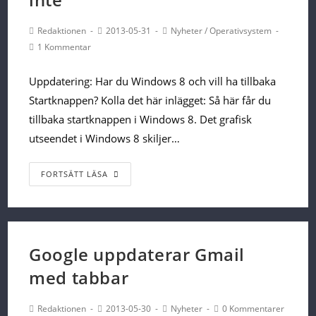
XboxOne
Post
Post
Post
Redaktionen
2013-05-31
Nyheter
/
Operativsystem
Author:
published:
Category:
Post
1 Kommentar
Comments:
Uppdatering: Har du Windows 8 och vill ha tillbaka
Startknappen? Kolla det här inlägget: Så här får du
tillbaka startknappen i Windows 8. Det grafisk
utseendet i Windows 8 skiljer…
Startknappen
FORTSÄTT LÄSA
kommer
tillbaka
till
Windows
Google uppdaterar Gmail
8
med tabbar
–
typ
Post
Post
Post
Post
Redaktionen
2013-05-30
Nyheter
0 Kommentarer