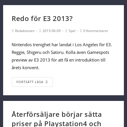
Xbox
One
och
Redo för E3 2013?
Playstation
4
Post
Post
Post
Post
Redaktionen
2013-06-09
Spel
0 Kommentarer
Author:
published:
Category:
Comments:
Nintendos trenighet har landat i Los Angeles för E3.
Reggie, Shigeru och Satoru. Kolla även Gamespots
preview av E3 2013 för att få en introduktion till
årets konvent.
Redo
FORTSÄTT LÄSA
för
E3
2013?
Återförsäljare börjar sätta
priser på Playstation4 och