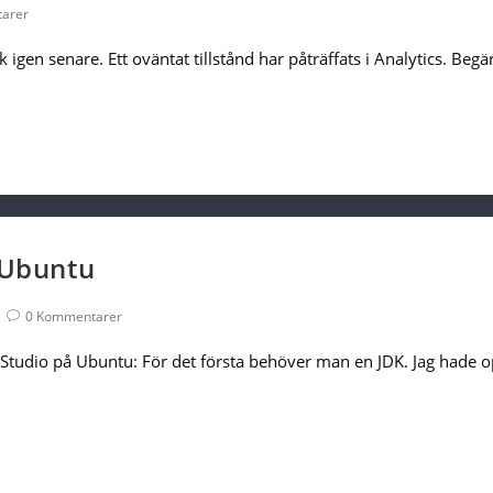
arer
ök igen senare. Ett oväntat tillstånd har påträffats i Analytics. Be
 Ubuntu
Post
0 Kommentarer
Comments:
oid Studio på Ubuntu: För det första behöver man en JDK. Jag hade