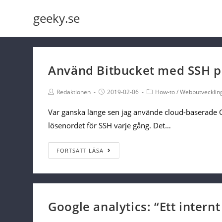
Skip
geeky.se
to
content
Använd Bitbucket med SSH p
Post
Post
Post
Redaktionen
2019-02-06
How-to
/
Webbutvecklin
Author:
published:
Category:
Var ganska länge sen jag använde cloud-baserade 
lösenordet för SSH varje gång. Det…
Använd
FORTSÄTT LÄSA
Bitbucket
med
SSH
på
Google analytics: “Ett internt 
Linux