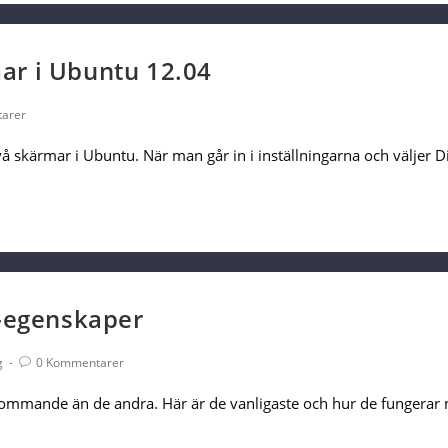
ar i Ubuntu 12.04
arer
a två skärmar i Ubuntu. När man går in i inställningarna och väljer
3-egenskaper
Post
g
0 Kommentarer
Comments:
rekommande än de andra. Här är de vanligaste och hur de fungera