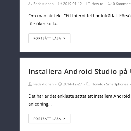
Post
Post
Post
Post
Redaktionen
2019-01-12
How-to
0 Komment
Author:
published:
Category:
Comments:
Om man får felet "Ett internt fel har inträffat. Förs
försöker kolla…
Google
FORTSÄTT LÄSA
analytics:
“Ett
internt
fel
Installera Android Studio på
har
Post
Post
inträffat”
Post
Redaktionen
2014-12-27
How-to
/
Smartphones
Author:
published:
Category:
Det här är det enklaste sättet att installera Andr
anledning…
Installera
FORTSÄTT LÄSA
Android