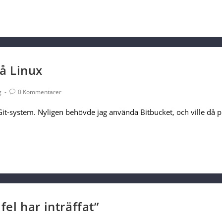
å Linux
Post
g
0 Kommentarer
Comments:
Git-system. Nyligen behövde jag använda Bitbucket, och ville d
fel har inträffat”