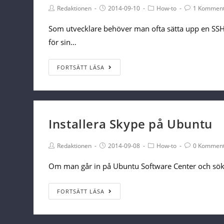
Post
Post
Post
Post
Redaktionen
2014-09-10
How-to
1 Kommen
Author:
published:
Category:
Comments:
Som utvecklare behöver man ofta sätta upp en SSH i
för sin…
Hur
FORTSÄTT LÄSA
man
sätter
upp
en
Installera Skype på Ubuntu
SSH
Post
Post
identitet
Post
Post
Redaktionen
2014-09-08
How-to
0 Komment
Author:
published:
Category:
Comments:
på
Om man går in på Ubuntu Software Center och söker
Linux
Installera
FORTSÄTT LÄSA
Skype
på