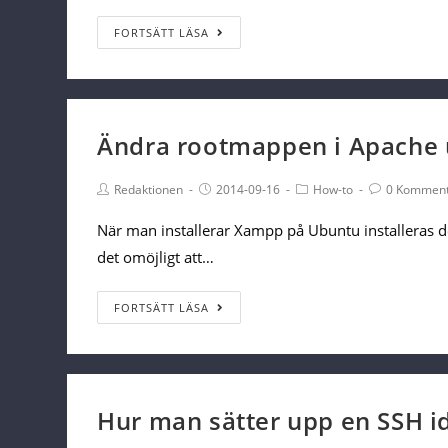
Så
FORTSÄTT LÄSA
här
fungerar
vanliga
CSS3-
Ändra rootmappen i Apache
egenskaper
Post
Post
Post
Post
Redaktionen
2014-09-16
How-to
0 Komment
Author:
published:
Category:
Comments:
När man installerar Xampp på Ubuntu installeras d
det omöjligt att…
Ändra
FORTSÄTT LÄSA
rootmappen
i
Apache
under
Hur man sätter upp en SSH id
Xampp