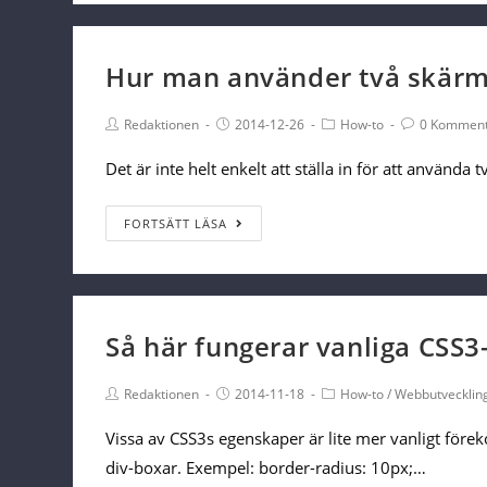
Studio
på
Ubuntu
Hur man använder två skärm
Post
Post
Post
Post
Redaktionen
2014-12-26
How-to
0 Komment
Author:
published:
Category:
Comments:
Det är inte helt enkelt att ställa in för att använd
Hur
FORTSÄTT LÄSA
man
använder
två
skärmar
Så här fungerar vanliga CSS
i
Post
Post
Ubuntu
Post
Redaktionen
2014-11-18
How-to
/
Webbutvecklin
Author:
published:
Category:
12.04
Vissa av CSS3s egenskaper är lite mer vanligt fö
div-boxar. Exempel: border-radius: 10px;…