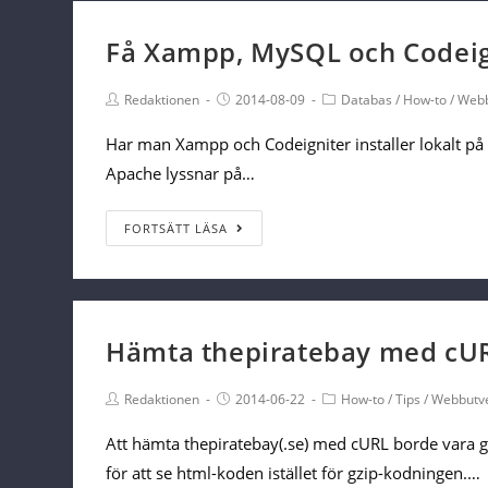
Ubuntu
Få Xampp, MySQL och Codeign
Post
Post
Post
Redaktionen
2014-08-09
Databas
/
How-to
/
Webb
Author:
published:
Category:
Har man Xampp och Codeigniter installer lokalt på 
Apache lyssnar på…
Få
FORTSÄTT LÄSA
Xampp,
MySQL
och
Codeigniter
Hämta thepiratebay med cU
att
Post
Post
fungera
Post
Redaktionen
2014-06-22
How-to
/
Tips
/
Webbutve
Author:
published:
Category:
ihop
Att hämta thepiratebay(.se) med cURL borde vara ga
för att se html-koden istället för gzip-kodningen.…