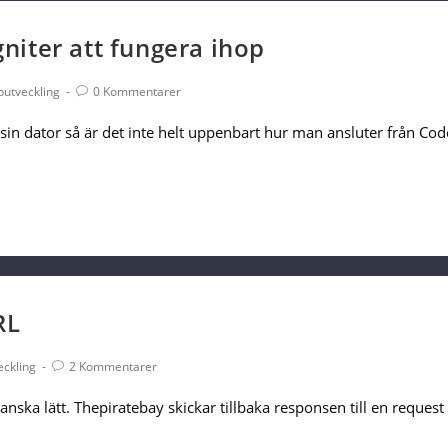
iter att fungera ihop
Post
utveckling
0 Kommentarer
Comments:
sin dator så är det inte helt uppenbart hur man ansluter från Cod
RL
Post
ckling
2 Kommentarer
Comments:
nska lätt. Thepiratebay skickar tillbaka responsen till en reques