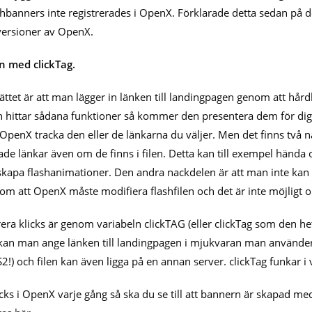
lashbanners inte registrerades i OpenX. Förklarade detta sedan på 
 versioner av OpenX.
n med clickTag.
 sättet är att man lägger in länken till landingpagen genom att hår
 hittar sådana funktioner så kommer den presentera dem för dig s
 OpenX tracka den eller de länkarna du väljer. Men det finns två 
e länkar även om de finns i filen. Detta kan till exempel hända 
 skapa flashanimationer. Den andra nackdelen är att man inte ka
om att OpenX måste modifiera flashfilen och det är inte möjligt om
a klicks är genom variabeln clickTAG (eller clickTag som den het
så kan man ange länken till landingpagen i mjukvaran man använder 
!) och filen kan även ligga på en annan server. clickTag funkar i v
ks i OpenX varje gång så ska du se till att bannern är skapad med A