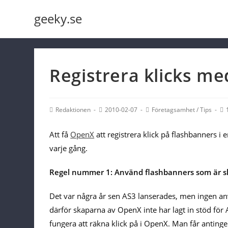
Skip
geeky.se
to
content
Registrera klicks m
Post
Post
Post
Po
Redaktionen
2010-02-07
Företagsamhet
/
Tips
Author:
published:
Category:
Co
Att få
OpenX
att registrera klick på flashbanners i 
varje gång.
Regel nummer 1: Använd flashbanners som är skap
Det var några år sen AS3 lanserades, men ingen anv
därför skaparna av OpenX inte har lagt in stöd fö
fungera att räkna klick på i OpenX. Man får antin