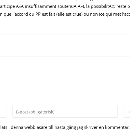
 participe Â«Â insuffisamment soutenuÂ Â»), la possibilitÃ© rest
que l’accord du PP est fait (elle est crue) ou non (ce qui met l’acc
Enter
Ent
your
yo
email
web
ts i denna webbläsare till nästa gång jag skriver en kommentar.