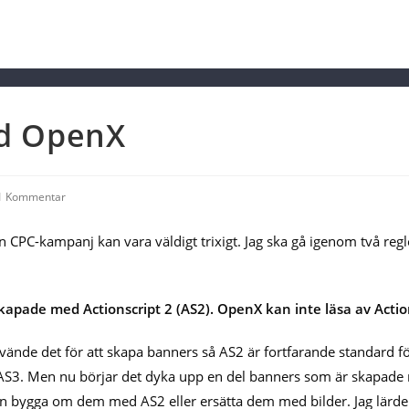
ed OpenX
st
1 Kommentar
mments:
en CPC-kampanj kan vara väldigt trixigt. Jag ska gå igenom två regl
ade med Actionscript 2 (AS2). OpenX kan inte läsa av Actionsc
ände det för att skapa banners så AS2 är fortfarande standard för
r AS3. Men nu börjar det dyka upp en del banners som är skapade
gen bygga om dem med AS2 eller ersätta dem med bilder. Jag lärd