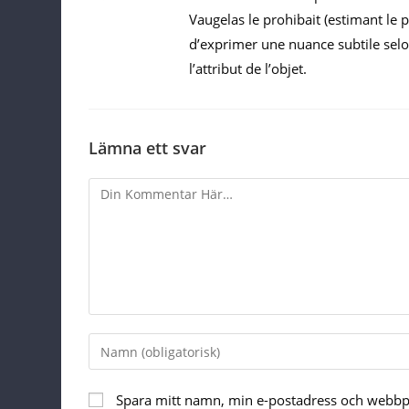
Vaugelas le prohibait (estimant le
d’exprimer une nuance subtile selon 
l’attribut de l’objet.
Lämna ett svar
Comment
Enter
your
name
Spara mitt namn, min e-postadress och webbpla