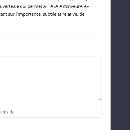
e ouverte.Ce qui permet Ã l’Â«Â Ã©criveurÂ Â»
ent sur l’importance, subtile et relative, de
er
ur
site