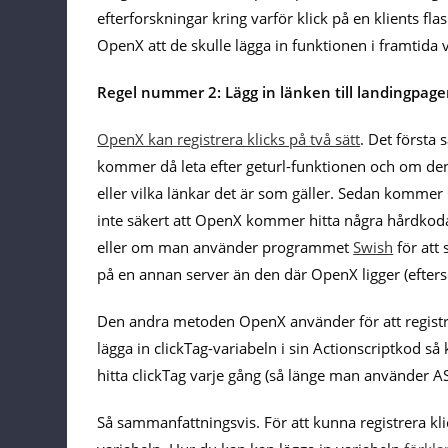
efterforskningar kring varför klick på en klients f
OpenX att de skulle lägga in funktionen i framtida
Regel nummer 2: Lägg in länken till landingpage
OpenX kan registrera klicks på två sätt
. Det första
kommer då leta efter geturl-funktionen och om den
eller vilka länkar det är som gäller. Sedan kommer
inte säkert att OpenX kommer hitta några hårdkodad
eller om man använder programmet
Swish
för att
på en annan server än den där OpenX ligger (efters
Den andra metoden OpenX använder för att registrer
lägga in clickTag-variabeln i sin Actionscriptkod 
hitta clickTag varje gång (så länge man använder AS2
Så sammanfattningsvis. För att kunna registrera klic