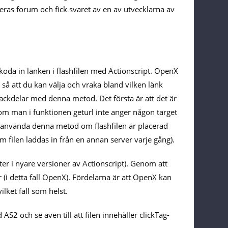
deras forum och fick svaret av en av utvecklarna av
dkoda in länken i flashfilen med Actionscript. OpenX
å att du kan välja och vraka bland vilken länk
nackdelar med denna metod. Det första är att det är
om man i funktionen geturl inte anger någon target
n använda denna metod om flashfilen är placerad
 filen laddas in från en annan server varje gång).
er i nyare versioner av Actionscript). Genom att
(i detta fall OpenX). Fördelarna är att OpenX kan
ilket fall som helst.
S2 och se även till att filen innehåller clickTag-