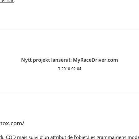
ras här
.
Nytt projekt lanserat: MyRaceDriver.com
2010-02-04
etox.com/
u COD mais suivi d’un attribut de l’objet.Les grammairiens mod