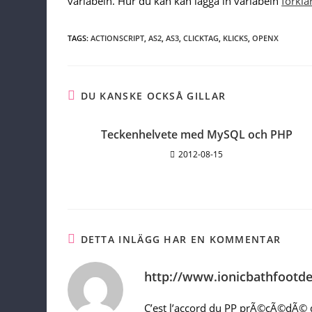
variabeln. Hur du kan kan lägga in variabeln
förkla
TAGS:
ACTIONSCRIPT
,
AS2
,
AS3
,
CLICKTAG
,
KLICKS
,
OPENX
DU KANSKE OCKSÅ GILLAR
Teckenhelvete med MySQL och PHP
2012-08-15
DETTA INLÄGG HAR EN KOMMENTAR
http://www.ionicbathfootd
C’est l’accord du PP prÃ©cÃ©dÃ© d