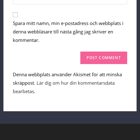
your
website
URL
Spara mitt namn, min e-postadress och webbplats i
(optional)
denna webbläsare till nästa gång jag skriver en
kommentar.
Denna webbplats använder Akismet för att minska
skräppost.
Lär dig om hur din kommentarsdata
bearbetas
.