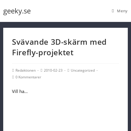
Skip
geeky.se
Meny
to
content
Svävande 3D-skärm med
Firefly-projektet
Post
Post
Post
Redaktionen
2010-02-23
Uncategorized
Author:
published:
Category:
Post
0 Kommentarer
Comments:
Vill ha…