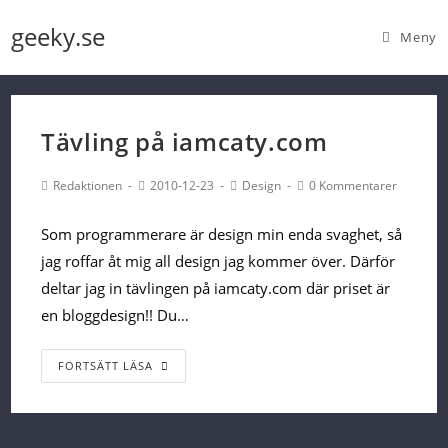
Skip
geeky.se
Meny
to
content
Tävling på iamcaty.com
Post
Post
Post
Post
Redaktionen
2010-12-23
Design
0 Kommentarer
Author:
published:
Category:
Comments:
Som programmerare är design min enda svaghet, så
jag roffar åt mig all design jag kommer över. Därför
deltar jag in tävlingen på iamcaty.com där priset är
en bloggdesign!! Du…
Tävling
FORTSÄTT LÄSA
på
iamcaty.com