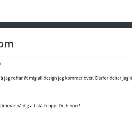
com
r
ag roffar åt mig all design jag kommer över. Därför deltar jag i
 timmar på dig att ställa upp. Du hinner!