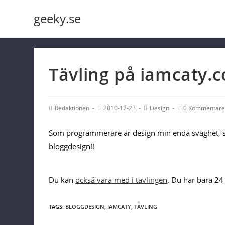
Skip
geeky.se
to
content
Tävling på iamcaty.
Post
Post
Post
Post
Redaktionen
2010-12-23
Design
0 Kommentare
Author:
published:
Category:
Comments:
Som programmerare är design min enda svaghet, så j
bloggdesign!!
Du kan
också vara med i tävlingen
. Du har bara 24
TAGS:
BLOGGDESIGN
,
IAMCATY
,
TÄVLING