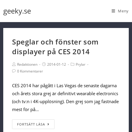
Skip
geeky.se
Meny
to
content
Speglar och fönster som
displayer på CES 2014
Post
Post
Post
Redaktionen
2014-01-12
Prylar
Author:
published:
Category:
Post
0 Kommentarer
Comments:
CES 2014 har pågått i Las Vegas de senaste dagarna
och årets stora grej är definitivt wearable electronics
(och tv:n i 4K-upplösning). Den grej som jag fastnade
mest för på…
Speglar
FORTSÄTT LÄSA
och