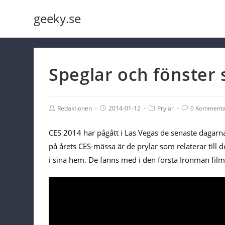
Skip
geeky.se
to
content
Speglar och fönster
Post
Post
Post
Post
Redaktionen
2014-01-12
Prylar
0 Kommenta
Author:
published:
Category:
Comments:
CES 2014 har pågått i Las Vegas de senaste dagarna 
på årets CES-mässa är de prylar som relaterar till 
i sina hem. De fanns med i den första Ironman filme