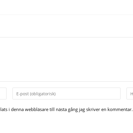
Enter
Ent
your
yo
email
web
ts i denna webbläsare till nästa gång jag skriver en kommentar.
UR
(op