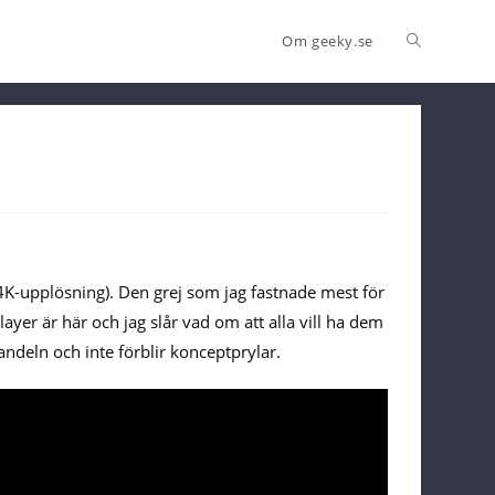
Om geeky.se
i 4K-upplösning). Den grej som jag fastnade mest för
yer är här och jag slår vad om att alla vill ha dem
andeln och inte förblir konceptprylar.