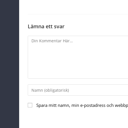
Lämna ett svar
Comment
Enter
your
name
Spara mitt namn, min e-postadress och webbpla
or
username