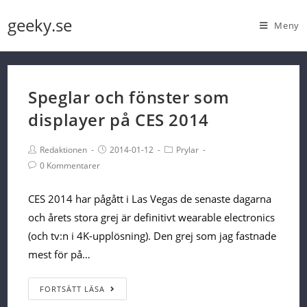
Skip
geeky.se
Meny
to
content
Speglar och fönster som
displayer på CES 2014
Post
Post
Post
Redaktionen
2014-01-12
Prylar
Author:
published:
Category:
Post
0 Kommentarer
Comments:
CES 2014 har pågått i Las Vegas de senaste dagarna
och årets stora grej är definitivt wearable electronics
(och tv:n i 4K-upplösning). Den grej som jag fastnade
mest för på…
Speglar
FORTSÄTT LÄSA
och