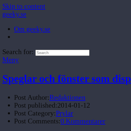
Skip to content
geeky.se
Om geeky.se
Search for:
Meny
Speglar och fönster som dis
Post Author:
Redaktionen
Post published:
2014-01-12
Post Category:
Prylar
Post Comments:
0 Kommentarer