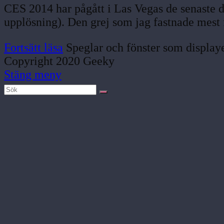
CES 2014 har pågått i Las Vegas de senaste da
upplösning). Den grej som jag fastnade mest
Fortsätt läsa
Speglar och fönster som displa
Copyright 2020 Geeky
Stäng meny