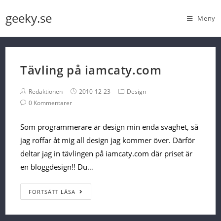
Skip
geeky.se
Meny
to
content
Tävling på iamcaty.com
Post
Post
Post
Redaktionen
2010-12-23
Design
Author:
published:
Category:
Post
0 Kommentarer
Comments:
Som programmerare är design min enda svaghet, så
jag roffar åt mig all design jag kommer över. Därför
deltar jag in tävlingen på iamcaty.com där priset är
en bloggdesign!! Du…
Tävling
FORTSÄTT LÄSA
på
iamcaty.com