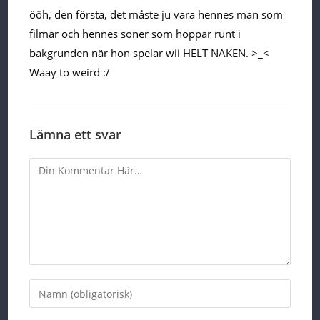
ööh, den första, det måste ju vara hennes man som
filmar och hennes söner som hoppar runt i
bakgrunden när hon spelar wii HELT NAKEN. >_<
Waay to weird :/
Lämna ett svar
Comment
Enter
your