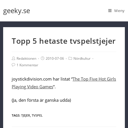
Skip
geeky.se
Meny
to
content
Topp 5 hetaste tvspelstjejer
Post
Post
Post
Redaktionen
2010-07-06
Nördkultur
Author:
published:
Category:
Post
1 Kommentar
Comments:
joystickdivision.com har listat “
The Top Five Hot Girls
Playing Video Games
“.
(Ja, den första är ganska udda)
TAGS:
TJEJER
,
TVSPEL