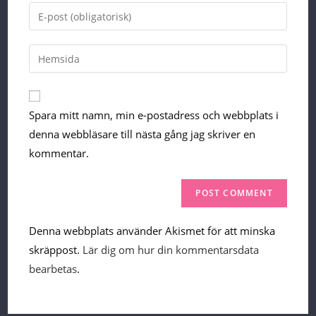
name
Enter
or
your
username
email
Enter
your
website
URL
Spara mitt namn, min e-postadress och webbplats i
(optional)
denna webbläsare till nästa gång jag skriver en
kommentar.
Denna webbplats använder Akismet för att minska
skräppost.
Lär dig om hur din kommentarsdata
bearbetas
.