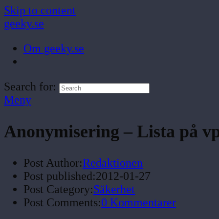
Skip to content
geeky.se
Om geeky.se
Search for:
Meny
Anonymisering – Lista på vp
Post Author:
Redaktionen
Post published:
2012-01-27
Post Category:
Säkerhet
Post Comments:
0 Kommentarer