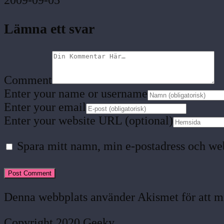
2009-09-05
Lämna ett svar
Comment
Enter your name or username
Enter your email
Enter your website URL (optional)
Spara mitt namn, min e-postadress och web
Denna webbplats använder Akismet för att m
Copyright 2020 Geeky