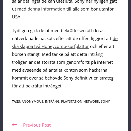
så är det inget de kan utesluta. Sony har nyligen gått
ut med
denna information
till alla som bor utanför
USA.
Tydligen gick de ut med bekräftelsen att deras
nätverk hade hackats efter att de offentliggjort att
de
ska släppa två Honeycomb-surfplattor
och efter att
börsen stängt. Med tanke på att detta intrång
troligen är det största som genomförts på internet
med avseende på antalet konton som hackarna
kommit över så behövde Sony definitivt en strategi
för att bekräfta intrånget.
TAGS:
ANONYMOUS
,
INTRÅNG
,
PLAYSTATION NETWORK
,
SONY
Read
Previous Post