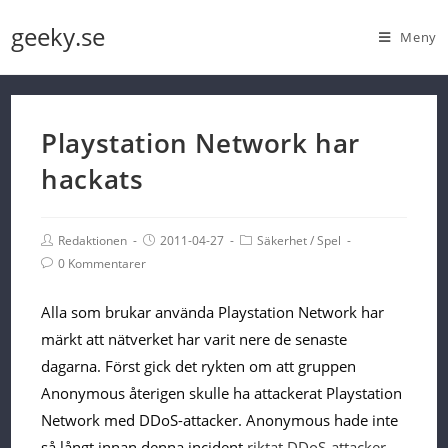
Skip
geeky.se
Meny
to
content
Playstation Network har
hackats
Post
Post
Post
Redaktionen
2011-04-27
Säkerhet
/
Spel
Author:
published:
Category:
Post
0 Kommentarer
Comments:
Alla som brukar använda Playstation Network har
märkt att nätverket har varit nere de senaste
dagarna. Först gick det rykten om att gruppen
Anonymous återigen skulle ha attackerat Playstation
Network med DDoS-attacker. Anonymous hade inte
så långt innan denna incident
riktat DDoS-attacker