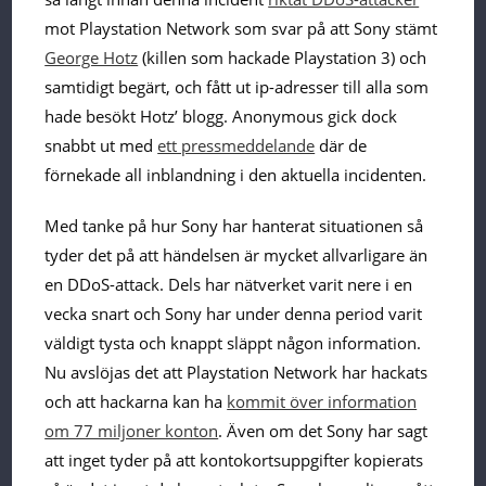
mot Playstation Network som svar på att Sony stämt
George Hotz
(killen som hackade Playstation 3) och
samtidigt begärt, och fått ut ip-adresser till alla som
hade besökt Hotz’ blogg. Anonymous gick dock
snabbt ut med
ett pressmeddelande
där de
förnekade all inblandning i den aktuella incidenten.
Med tanke på hur Sony har hanterat situationen så
tyder det på att händelsen är mycket allvarligare än
en DDoS-attack. Dels har nätverket varit nere i en
vecka snart och Sony har under denna period varit
väldigt tysta och knappt släppt någon information.
Nu avslöjas det att Playstation Network har hackats
och att hackarna kan ha
kommit över information
om 77 miljoner konton
. Även om det Sony har sagt
att inget tyder på att kontokortsuppgifter kopierats