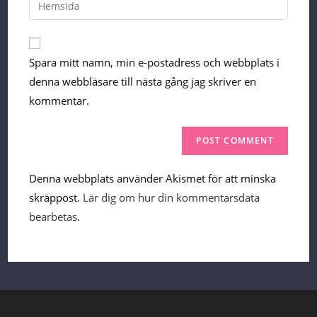
Enter
your
website
URL
Spara mitt namn, min e-postadress och webbplats i
(optional)
denna webbläsare till nästa gång jag skriver en
kommentar.
Denna webbplats använder Akismet för att minska
skräppost.
Lär dig om hur din kommentarsdata
bearbetas
.