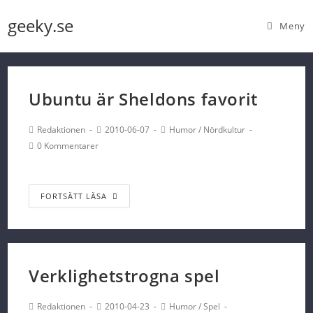
Skip
geeky.se
Meny
to
content
Ubuntu är Sheldons favorit
Post
Post
Post
Redaktionen
2010-06-07
Humor
/
Nördkultur
Author:
published:
Category:
Post
0 Kommentarer
Comments:
Ubuntu
FORTSÄTT LÄSA
är
Sheldons
favorit
Verklighetstrogna spel
Post
Post
Post
Redaktionen
2010-04-23
Humor
/
Spel