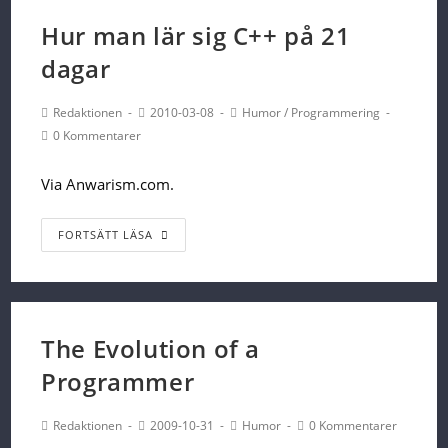
Hur man lär sig C++ på 21
dagar
Post
Post
Post
Redaktionen
2010-03-08
Humor
/
Programmering
Author:
published:
Category:
Post
0 Kommentarer
Comments:
Via Anwarism.com.
Hur
FORTSÄTT LÄSA
man
lär
sig
C++
The Evolution of a
på
Programmer
21
dagar
Post
Post
Post
Post
Redaktionen
2009-10-31
Humor
0 Kommentarer
Author:
published:
Category:
Comments: