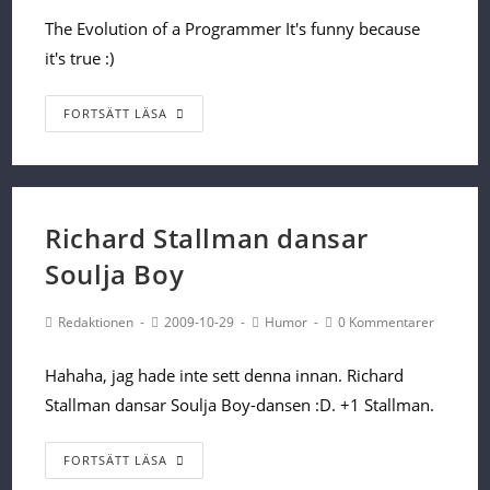
The Evolution of a Programmer It's funny because
it's true :)
The
FORTSÄTT LÄSA
Evolution
of
a
Programmer
Richard Stallman dansar
Soulja Boy
Post
Post
Post
Post
Redaktionen
2009-10-29
Humor
0 Kommentarer
Author:
published:
Category:
Comments:
Hahaha, jag hade inte sett denna innan. Richard
Stallman dansar Soulja Boy-dansen :D. +1 Stallman.
Richard
FORTSÄTT LÄSA
Stallman