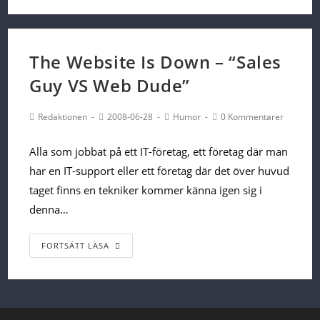
dansar
Soulja
Boy
The Website Is Down – “Sales
Guy VS Web Dude”
Post
Post
Post
Post
Redaktionen
2008-06-28
Humor
0 Kommentarer
Author:
published:
Category:
Comments:
Alla som jobbat på ett IT-företag, ett företag där man
har en IT-support eller ett företag där det över huvud
taget finns en tekniker kommer känna igen sig i
denna…
The
FORTSÄTT LÄSA
Website
Is
Down
–