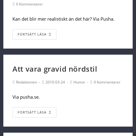
Author:
published:
Category:
Post
0 Kommentarer
Comments:
Kan det blir mer realistiskt än det här? Via Pusha.
Verklighetstrogna
FORTSÄTT LÄSA
spel
Att vara gravid nördstil
Post
Post
Post
Post
Redaktionen
2010-03-24
Humor
0 Kommentarer
Author:
published:
Category:
Comments:
Via pusha.se.
Att
FORTSÄTT LÄSA
vara
gravid
nördstil