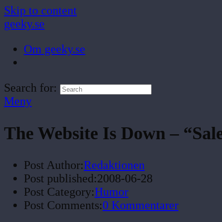
Skip to content
geeky.se
Om geeky.se
Search for:
Meny
The Website Is Down – “Sa
Post Author:
Redaktionen
Post published:
2008-06-28
Post Category:
Humor
Post Comments:
0 Kommentarer