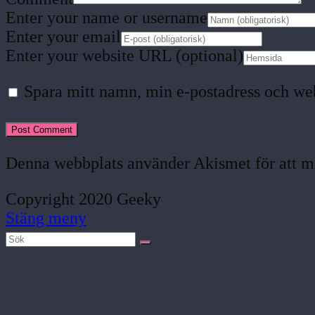
Enter your name or username
Enter your email
Enter your website URL (optional)
Spara mitt namn, min e-postadress och web
Denna webbplats använder Akismet för att m
Copyright 2020 Geeky
Stäng meny