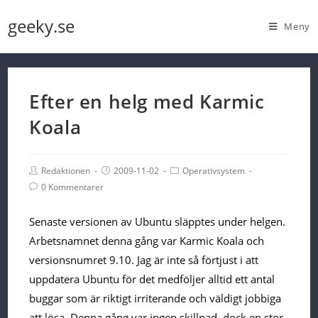
Skip
geeky.se
Meny
to
content
Efter en helg med Karmic
Koala
Post
Post
Post
Redaktionen
2009-11-02
Operativsystem
Author:
published:
Category:
Post
0 Kommentarer
Comments:
Senaste versionen av Ubuntu släpptes under helgen.
Arbetsnamnet denna gång var Karmic Koala och
versionsnumret 9.10. Jag är inte så förtjust i att
uppdatera Ubuntu för det medföljer alltid ett antal
buggar som är riktigt irriterande och väldigt jobbiga
att lösa. Denna gång var ingen skillnad, dock en stor