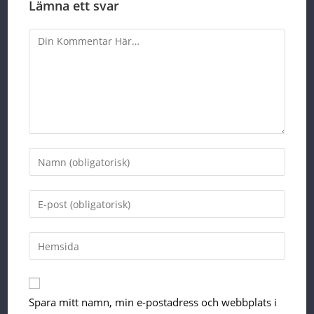
Lämna ett svar
Comment
Enter
your
name
Enter
or
your
username
email
Enter
your
website
URL
Spara mitt namn, min e-postadress och webbplats i