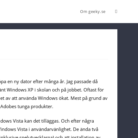
Om geeky.se
pa en ny dator efter många år. Jag passade då
änt Windows XP i skolan och på jobbet. Oftast för
et av att använda Windows ökat. Mest på grund av
s Adobes tunga produkter.
ndows Vista kan det tilläggas. Och efter några
 Windows Vista i användarvänlighet. De ända två
nklusive spelutvecklarna) och att installation av