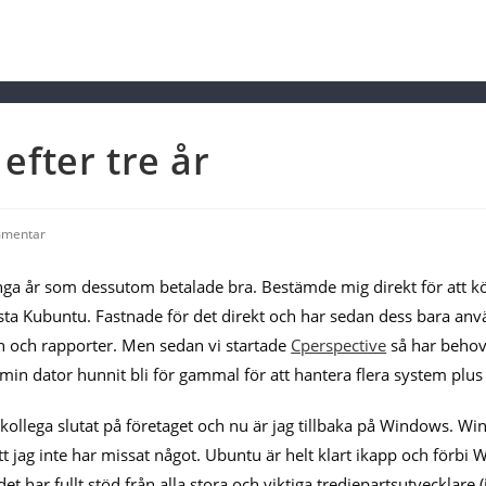
 efter tre år
mmentar
ts:
a år som dessutom betalade bra. Bestämde mig direkt för att kö
testa Kubuntu. Fastnade för det direkt och har sedan dess bara anv
ten och rapporter. Men sedan vi startade
Cperspective
så har behov
 min dator hunnit bli för gammal för att hantera flera system plu
n kollega slutat på företaget och nu är jag tillbaka på Windows. Wi
t jag inte har missat något. Ubuntu är helt klart ikapp och förbi
ar fullt stöd från alla stora och viktiga tredjepartsutvecklare (i