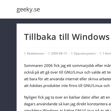
Skip
geeky.se
to
content
Tillbaka till Windows
Post
Post
Post
Post
Redaktionen
2009-08-15
Operativsystem
1 Ko
Author:
published:
Category:
Commen
Sommaren 2006 fick jag ett sommarjobb efter mång
också på att gå över till GNU/Linux och valde att 
att bara för att använda internet eller skriva arbe
att Adobes produkter inte finns till GNU/Linux och
Nyligen fick jag ta över en bärbar dator efter att e
dagars användande så kan jag direkt konstantera at
områdena Windows är bättre GNU/Linux på är att det h