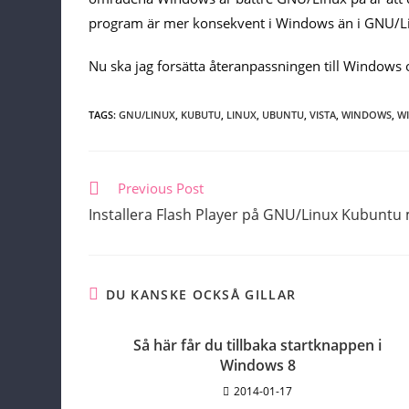
program är mer konsekvent i Windows än i GNU/L
Nu ska jag forsätta återanpassningen till Windows
TAGS:
GNU/LINUX
,
KUBUTU
,
LINUX
,
UBUNTU
,
VISTA
,
WINDOWS
,
W
Read
Previous Post
more
Installera Flash Player på GNU/Linux Kubunt
articles
DU KANSKE OCKSÅ GILLAR
Så här får du tillbaka startknappen i
Windows 8
2014-01-17