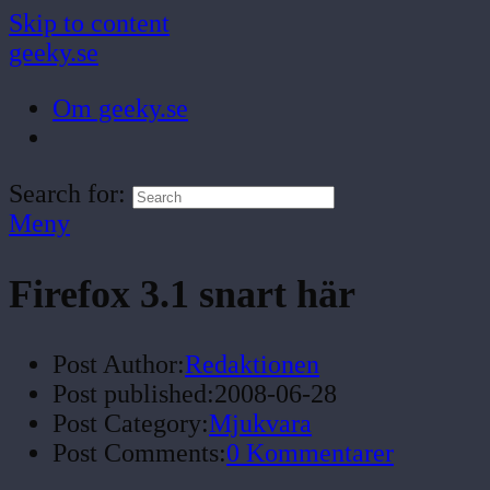
Skip to content
geeky.se
Om geeky.se
Search for:
Meny
Firefox 3.1 snart här
Post Author:
Redaktionen
Post published:
2008-06-28
Post Category:
Mjukvara
Post Comments:
0 Kommentarer