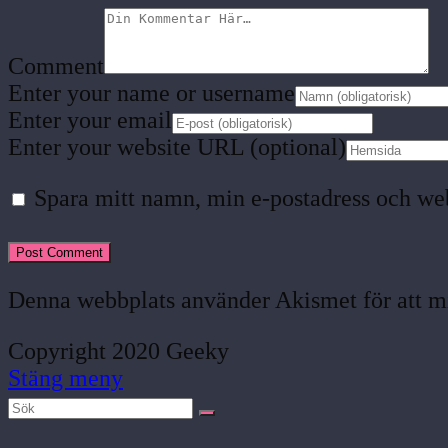
Comment
Enter your name or username
Enter your email
Enter your website URL (optional)
Spara mitt namn, min e-postadress och web
Denna webbplats använder Akismet för att m
Copyright 2020 Geeky
Stäng meny