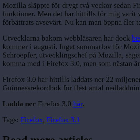
Mozilla släppte för drygt två veckor sedan Fi
funktioner. Men det har hittills för mig varit
förbättrats avsevärt. Nu kan man öppna fler ta
Utvecklarna bakom webbläsaren har dock
be
kommer i augusti. Inget sommarlov för Mozill
Schroepfer, utvecklingschef på Mozilla, säge
komma med i Firefox 3.0, men som nästan är k
Firefox 3.0 har hittills laddats ner 22 miljon
Guinnessrekordbok för flest antal nedladdnin
Ladda ner
Firefox 3.0
här
.
Tags:
Firefox
,
Firefox 3.1
Read more articles