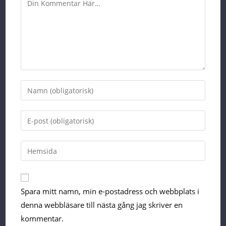
Comment
Enter
your
name
Enter
or
your
username
email
Enter
your
website
URL
Spara mitt namn, min e-postadress och webbplats i
(optional)
denna webbläsare till nästa gång jag skriver en
kommentar.