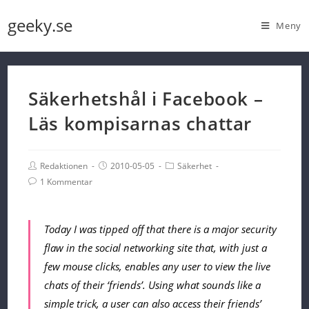
Skip
geeky.se
Meny
to
content
Säkerhetshål i Facebook –
Läs kompisarnas chattar
Post
Post
Post
Redaktionen
2010-05-05
Säkerhet
Author:
published:
Category:
Post
1 Kommentar
Comments:
Today I was tipped off that there is a major security
flaw in the social networking site that, with just a
few mouse clicks, enables any user to view the live
chats of their ‘friends’. Using what sounds like a
simple trick, a user can also access their friends’