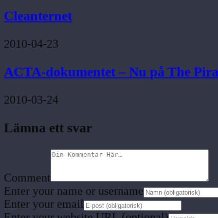
Cleanternet
2010-04-23
ACTA-dokumentet – Nu på The Pira
2010-03-24
Lämna ett svar
Comment
Enter your name or username
Enter your email
Enter your website URL (optional)