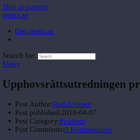
Skip to content
geeky.se
Om geeky.se
Search for:
Meny
Upphovsrättsutredningen pr
Post Author:
Redaktionen
Post published:
2010-04-07
Post Category:
Piratism
Post Comments:
0 Kommentarer